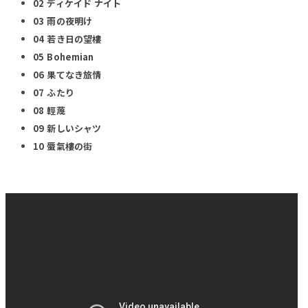
02 ディケイド ナイト
03 雨の夜明け
04 若き日の望樓
05 Bohemian
06 果てなき旅情
07 ふたり
08 輕蔑
09 新しいシャツ
10 蜃氣樓の街