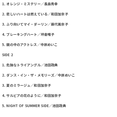
1. オレンジ・ミステリー／長島秀幸
2. 悲しいハートは燃えている／和田加奈子
3. ふり向いてマイ・ダーリン／藤代美奈子
4. ブレーキングハート／坪倉唯子
5. 鏡の中のアクトレス／中原めいこ
SIDE 2
1. 危険なトライアングル／池田政典
2. ダンス・イン・ザ・メモリーズ／中原めいこ
3. 夏のミラージュ／和田加奈子
4. サルビアの花のように／和田加奈子
5. NIGHT OF SUMMER SIDE／池田政典