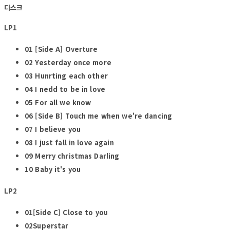
디스크
LP1
01
[Side A]
Overture
02 Yesterday once more
03 Hunrting each other
04 I nedd to be in love
05 For all we know
06
[Side B]
Touch me when we're dancing
07 I believe you
08 I just fall in love again
09 Merry christmas Darling
10 Baby it's you
LP2
01
[Side C]
Close to you
02Superstar