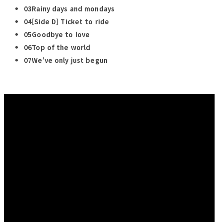
03Rainy days and mondays
04
[Side D]
Ticket to ride
05Goodbye to love
06Top of the world
07We've only just begun