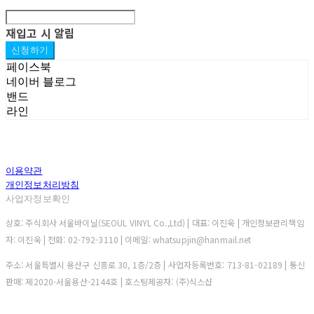
재입고 시 알림
신청하기
페이스북
네이버 블로그
밴드
라인
이용약관
개인정보처리방침
사업자정보확인
상호: 주식회사 서울바이닐(SEOUL VINYL Co.,Ltd) | 대표: 이진욱 | 개인정보관리책임
자: 이진욱 | 전화: 02-792-3110 | 이메일: whatsupjin@hanmail.net
주소: 서울특별시 용산구 신흥로 30, 1층/2층 | 사업자등록번호:
713-81-02189
| 통신
판매:
제2020-서울용산-2144호
| 호스팅제공자: (주)식스샵