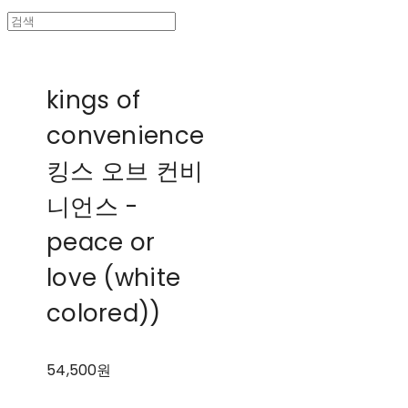
kings of
convenience
킹스 오브 컨비
니언스 -
peace or
love (white
colored))
54,500원