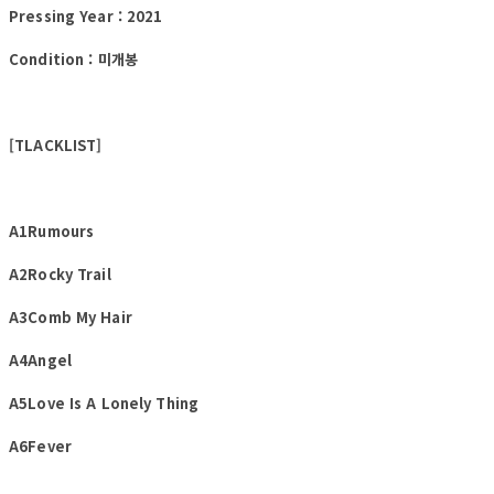
Pressing Year : 2021
Condition : 미개봉
[TLACKLIST]
A1Rumours
A2Rocky Trail
A3Comb My Hair
A4Angel
A5Love Is A Lonely Thing
A6Fever