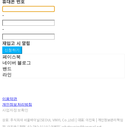
휴대폰 번호
-
-
재입고 시 알림
신청하기
페이스북
네이버 블로그
밴드
라인
이용약관
개인정보처리방침
사업자정보확인
상호: 주식회사 서울바이닐(SEOUL VINYL Co.,Ltd) | 대표: 이진욱 | 개인정보관리책임
자: 이진욱 | 전화: 02-792-3110 | 이메일: whatsupjin@hanmail.net