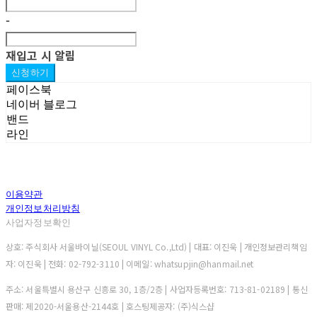
-
재입고 시 알림
신청하기
페이스북
네이버 블로그
밴드
라인
이용약관
개인정보처리방침
사업자정보확인
상호: 주식회사 서울바이닐(SEOUL VINYL Co.,Ltd) | 대표: 이진욱 | 개인정보관리책임
자: 이진욱 | 전화: 02-792-3110 | 이메일: whatsupjin@hanmail.net
주소: 서울특별시 용산구 신흥로 30, 1층/2층 | 사업자등록번호:
713-81-02189
| 통신
판매:
제2020-서울용산-2144호
| 호스팅제공자: (주)식스샵