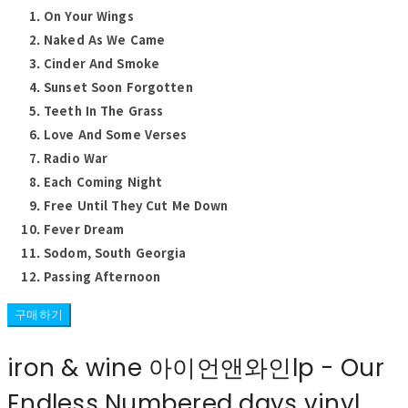
On Your Wings
Naked As We Came
Cinder And Smoke
Sunset Soon Forgotten
Teeth In The Grass
Love And Some Verses
Radio War
Each Coming Night
Free Until They Cut Me Down
Fever Dream
Sodom, South Georgia
Passing Afternoon
구매하기
iron & wine 아이언앤와인lp - Our
Endless Numbered days vinyl