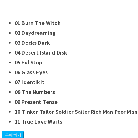
01 Burn The Witch
02 Daydreaming
03 Decks Dark
04 Desert Island Disk
05 Ful Stop
06 Glass Eyes
07 Identikit
08 The Numbers
09 Present Tense
10 Tinker Tailor Soldier Sailor Rich Man Poor Ma
11 True Love Waits
구매하기