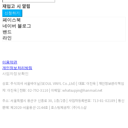
재입고 시 알림
신청하기
페이스북
네이버 블로그
밴드
라인
이용약관
개인정보처리방침
사업자정보확인
상호: 주식회사 서울바이닐(SEOUL VINYL Co.,Ltd) | 대표: 이진욱 | 개인정보관리책임
자: 이진욱 | 전화: 02-792-3110 | 이메일: whatsupjin@hanmail.net
주소: 서울특별시 용산구 신흥로 30, 1층/2층 | 사업자등록번호:
713-81-02189
| 통신
판매:
제2020-서울용산-2144호
| 호스팅제공자: (주)식스샵