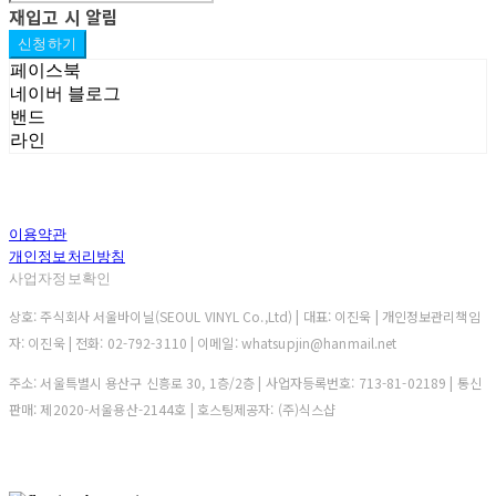
재입고 시 알림
신청하기
페이스북
네이버 블로그
밴드
라인
이용약관
개인정보처리방침
사업자정보확인
상호: 주식회사 서울바이닐(SEOUL VINYL Co.,Ltd) | 대표: 이진욱 | 개인정보관리책임
자: 이진욱 | 전화: 02-792-3110 | 이메일: whatsupjin@hanmail.net
주소: 서울특별시 용산구 신흥로 30, 1층/2층 | 사업자등록번호:
713-81-02189
| 통신
판매:
제2020-서울용산-2144호
| 호스팅제공자: (주)식스샵