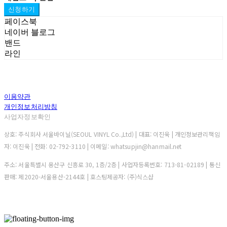
신청하기
페이스북
네이버 블로그
밴드
라인
이용약관
개인정보처리방침
사업자정보확인
상호: 주식회사 서울바이닐(SEOUL VINYL Co.,Ltd) | 대표: 이진욱 | 개인정보관리책임
자: 이진욱 | 전화: 02-792-3110 | 이메일: whatsupjin@hanmail.net
주소: 서울특별시 용산구 신흥로 30, 1층/2층 | 사업자등록번호:
713-81-02189
| 통신
판매:
제2020-서울용산-2144호
| 호스팅제공자: (주)식스샵