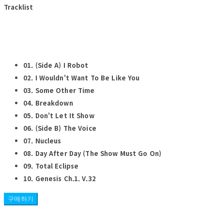
Tracklist
01. (Side A) I Robot
02. I Wouldn't Want To Be Like You
03. Some Other Time
04. Breakdown
05. Don't Let It Show
06. (Side B) The Voice
07. Nucleus
08. Day After Day (The Show Must Go On)
09. Total Eclipse
10. Genesis Ch.1. V.32
구매하기