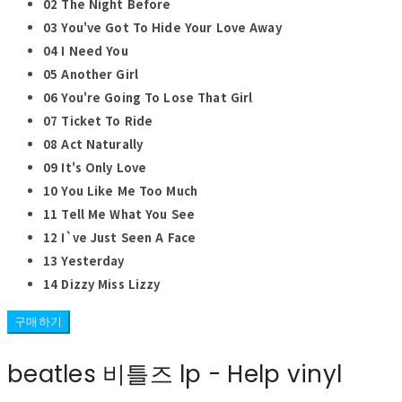
02 The Night Before
03 You've Got To Hide Your Love Away
04 I Need You
05 Another Girl
06 You're Going To Lose That Girl
07 Ticket To Ride
08 Act Naturally
09 It's Only Love
10 You Like Me Too Much
11 Tell Me What You See
12 I`ve Just Seen A Face
13 Yesterday
14 Dizzy Miss Lizzy
구매하기
beatles 비틀즈 lp - Help vinyl