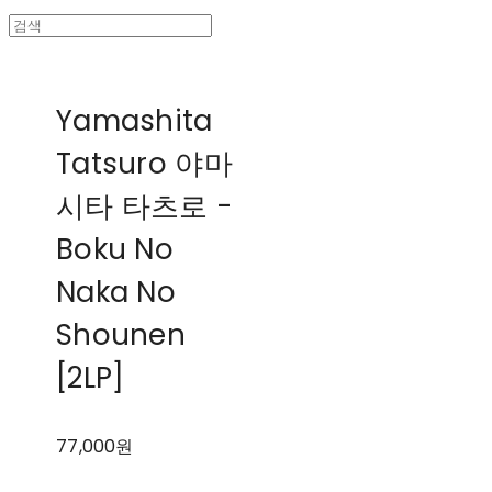
Yamashita
Tatsuro 야마
시타 타츠로 ‎-
Boku No
Naka No
Shounen
[2LP]
77,000원