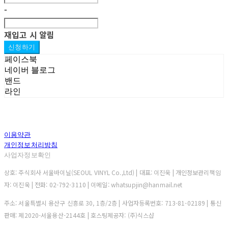
-
재입고 시 알림
신청하기
페이스북
네이버 블로그
밴드
라인
이용약관
개인정보처리방침
사업자정보확인
상호: 주식회사 서울바이닐(SEOUL VINYL Co.,Ltd) | 대표: 이진욱 | 개인정보관리책임
자: 이진욱 | 전화: 02-792-3110 | 이메일: whatsupjin@hanmail.net
주소: 서울특별시 용산구 신흥로 30, 1층/2층 | 사업자등록번호:
713-81-02189
| 통신
판매:
제2020-서울용산-2144호
| 호스팅제공자: (주)식스샵