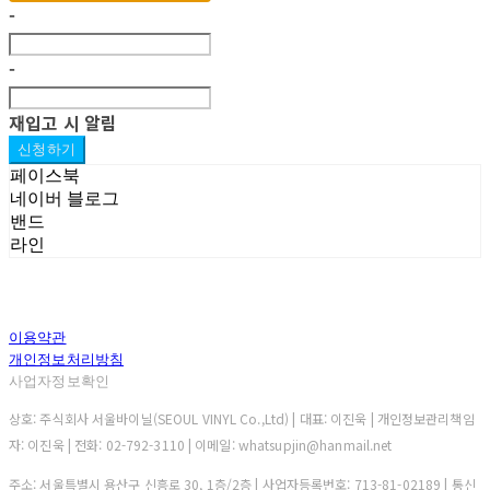
-
-
재입고 시 알림
신청하기
페이스북
네이버 블로그
밴드
라인
이용약관
개인정보처리방침
사업자정보확인
상호: 주식회사 서울바이닐(SEOUL VINYL Co.,Ltd) | 대표: 이진욱 | 개인정보관리책임
자: 이진욱 | 전화: 02-792-3110 | 이메일: whatsupjin@hanmail.net
주소: 서울특별시 용산구 신흥로 30, 1층/2층 | 사업자등록번호:
713-81-02189
| 통신