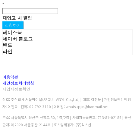
-
재입고 시 알림
신청하기
페이스북
네이버 블로그
밴드
라인
이용약관
개인정보처리방침
사업자정보확인
상호: 주식회사 서울바이닐(SEOUL VINYL Co.,Ltd) | 대표: 이진욱 | 개인정보관리책임
자: 이진욱 | 전화: 02-792-3110 | 이메일: whatsupjin@hanmail.net
주소: 서울특별시 용산구 신흥로 30, 1층/2층 | 사업자등록번호:
713-81-02189
| 통신
판매:
제2020-서울용산-2144호
| 호스팅제공자: (주)식스샵