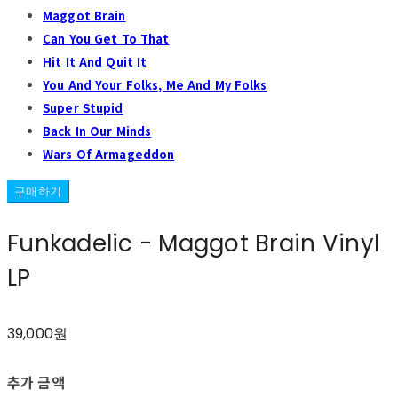
Maggot Brain
Can You Get To That
Hit It And Quit It
You And Your Folks, Me And My Folks
Super Stupid
Back In Our Minds
Wars Of Armageddon
구매하기
Funkadelic - Maggot Brain Vinyl
LP
39,000원
추가 금액