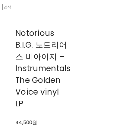
Notorious
B.I.G. 노토리어
스 비아이지 ‎–
Instrumentals
The Golden
Voice vinyl
LP
44,500원