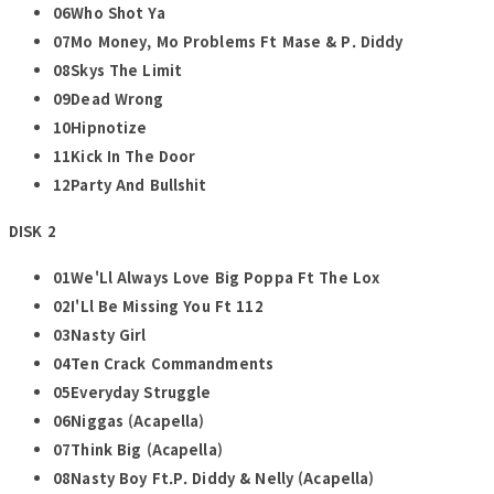
06Who Shot Ya
07Mo Money, Mo Problems Ft Mase & P. Diddy
08Skys The Limit
09Dead Wrong
10Hipnotize
11Kick In The Door
12Party And Bullshit
DISK 2
01We'Ll Always Love Big Poppa Ft The Lox
02I'Ll Be Missing You Ft 112
03Nasty Girl
04Ten Crack Commandments
05Everyday Struggle
06Niggas (Acapella)
07Think Big (Acapella)
08Nasty Boy Ft.P. Diddy & Nelly (Acapella)