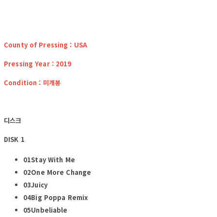
County of Pressing : USA
Pressing Year : 2019
Condition : 미개봉
디스크
DISK 1
01Stay With Me
02One More Change
03Juicy
04Big Poppa Remix
05Unbeliable