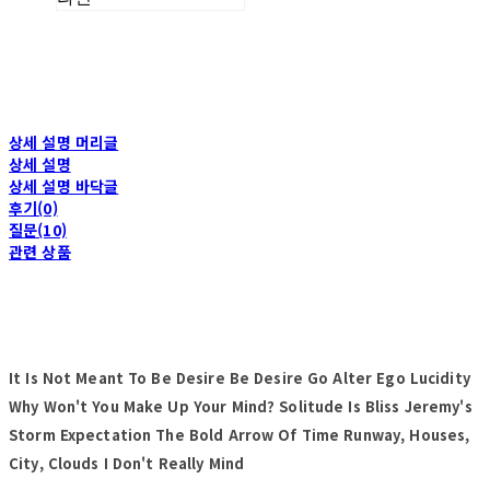
상세 설명 머리글
상세 설명
상세 설명 바닥글
후기(0)
질문(10)
관련 상품
It Is Not Meant To Be Desire Be Desire Go Alter Ego Lucidity
Why Won't You Make Up Your Mind? Solitude Is Bliss Jeremy's
Storm Expectation The Bold Arrow Of Time Runway, Houses,
City, Clouds I Don't Really Mind