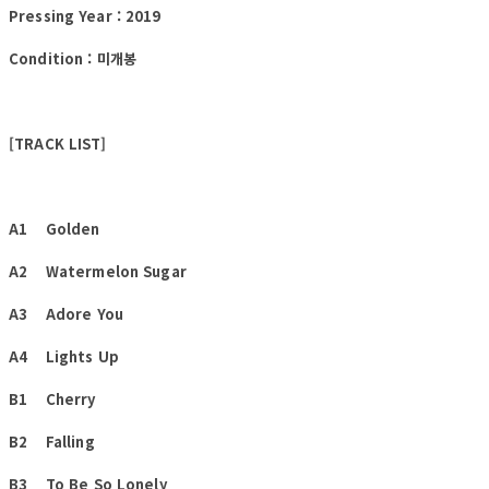
Pressing Year : 2019
Condition : 미개봉
[TRACK LIST]
A1 Golden
A2 Watermelon Sugar
A3 Adore You
A4 Lights Up
B1 Cherry
B2 Falling
B3 To Be So Lonely