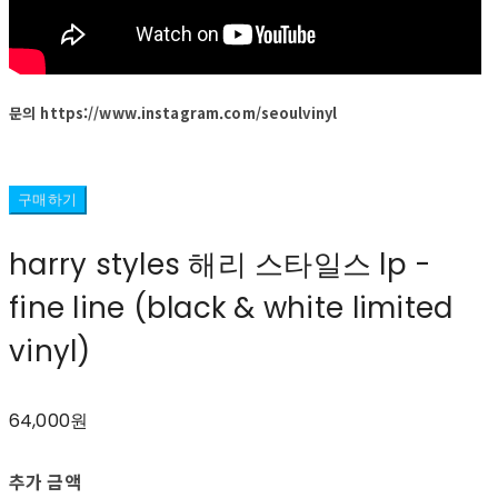
문의 https://www.instagram.com/seoulvinyl
구매하기
harry styles 해리 스타일스 lp -
fine line (black & white limited
vinyl)
64,000원
추가 금액