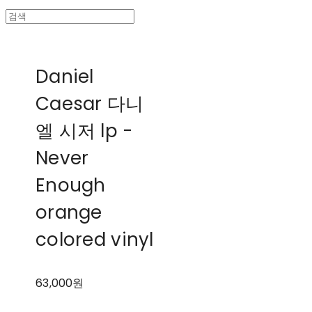
Daniel
Caesar 다니
엘 시저 lp -
Never
Enough
orange
colored vinyl
63,000원