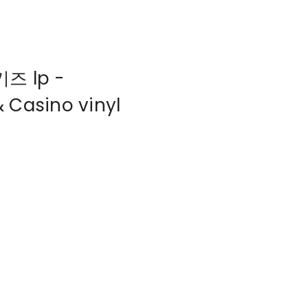
키즈 lp -
& Casino vinyl