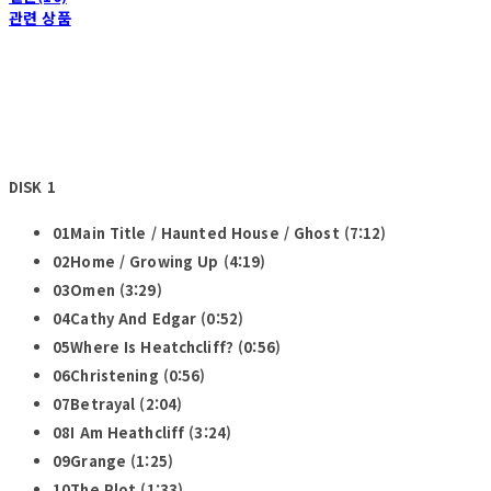
관련 상품
DISK 1
01Main Title / Haunted House / Ghost (7:12)
02Home / Growing Up (4:19)
03Omen (3:29)
04Cathy And Edgar (0:52)
05Where Is Heatchcliff? (0:56)
06Christening (0:56)
07Betrayal (2:04)
08I Am Heathcliff (3:24)
09Grange (1:25)
10The Plot (1:33)