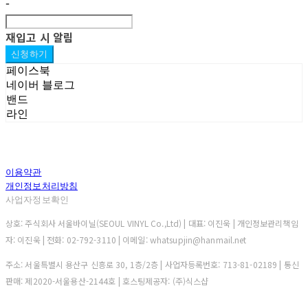
-
재입고 시 알림
신청하기
페이스북
네이버 블로그
밴드
라인
이용약관
개인정보처리방침
사업자정보확인
상호: 주식회사 서울바이닐(SEOUL VINYL Co.,Ltd) | 대표: 이진욱 | 개인정보관리책임
자: 이진욱 | 전화: 02-792-3110 | 이메일: whatsupjin@hanmail.net
주소: 서울특별시 용산구 신흥로 30, 1층/2층 | 사업자등록번호:
713-81-02189
| 통신
판매:
제2020-서울용산-2144호
| 호스팅제공자: (주)식스샵