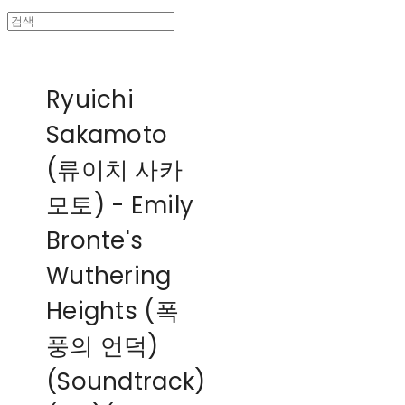
Ryuichi
Sakamoto
(류이치 사카
모토) - Emily
Bronte's
Wuthering
Heights (폭
풍의 언덕)
(Soundtrack)