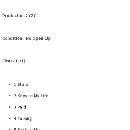
Production : YZY
Condition : No Open 1lp
[Track List]
1
Stars
2
Keys to My Life
3
Paid
4
Talking
5
Back to Me