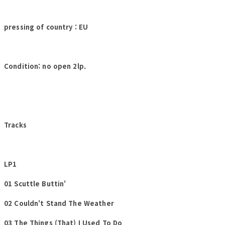
pressing of country : EU
Condition: no open 2lp.
Tracks
LP1
01 Scuttle Buttin'
02 Couldn't Stand The Weather
03 The Things (That) I Used To Do