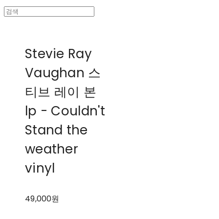
Stevie Ray
Vaughan 스
티브 레이 본
lp - Couldn't
Stand the
weather
vinyl
49,000원