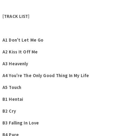
[TRACK LIST]
A1 Don't Let Me Go
A2 Kiss It Off Me
A3 Heavenly
A4 You're The Only Good Thing In My Life
A5 Touch
B1 Hentai
B2 Cry
B3 Falling In Love
B4 Pure