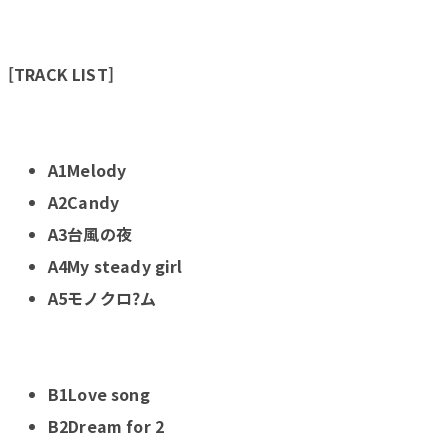
[TRACK LIST]
A1Melody
A2Candy
A3台風の夜
A4My steady girl
A5モノクロ?ム
B1Love song
B2Dream for 2