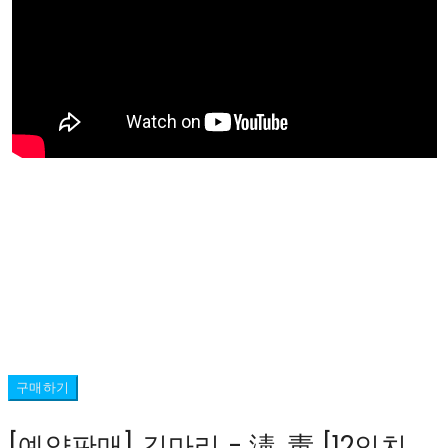
구매하기
[예약판매] 김마리 - 淸, 靑 [12인치