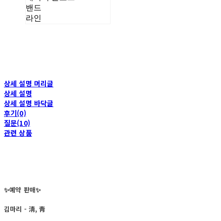
밴드
라인
상세 설명 머리글
상세 설명
상세 설명 바닥글
후기(0)
질문(10)
관련 상품
✨예약 판매✨
김마리 - 淸, 靑