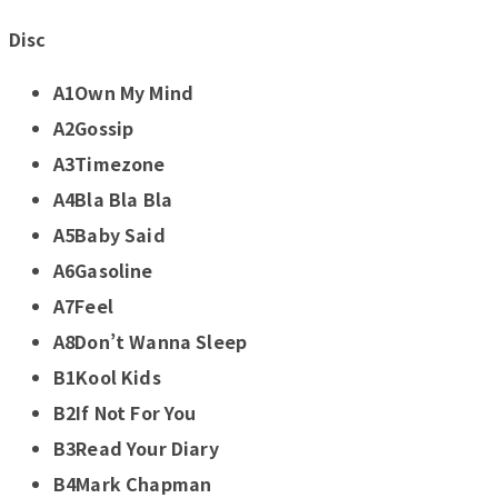
Disc
A1Own My Mind
A2Gossip
A3Timezone
A4Bla Bla Bla
A5Baby Said
A6Gasoline
A7Feel
A8Don’t Wanna Sleep
B1Kool Kids
B2If Not For You
B3Read Your Diary
B4Mark Chapman