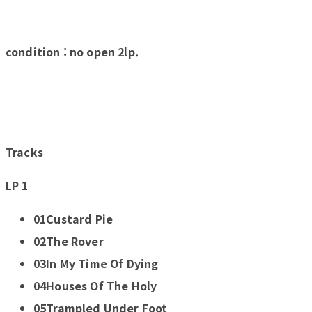
condition : no open 2lp.
Tracks
LP 1
01Custard Pie
02The Rover
03In My Time Of Dying
04Houses Of The Holy
05Trampled Under Foot