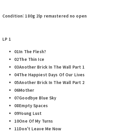
Condition: 180g 2lp remastered no open
LP 1
01In The Flesh?
02The Thin Ice
03Another Brick In The Wall Part 1
04The Happiest Days Of Our Lives
05Another Brick In The Wall Part 2
06Mother
07Goodbye Blue Sky
08Empty Spaces
09Young Lust
10One Of My Turns
11Don't Leave Me Now