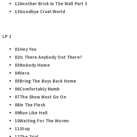
12Another Brick In The Wall Part 3
13Goodbye Cruel World
LP 2
01Hey You
02Is There Anybody Out There?
03Nobody Home
04Vera
05Bring The Boys Back Home
06Comfortably Numb
07The Show Must Go On
08In The Flesh
09Run Like Hell
10Waiting For The Worms
11Stop
12The Trial