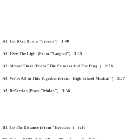
A1. Let It Go (From "Frozen") 3:40
A2. I See The Light (From "Tangled") 3:45
A3. Almost There (From "The Princess And The Frog") 2:26
A4. We're All In This Together (From "High School Musical") 3:57
A5. Reflection (From "Mulan") 3:38
B1. Go The Distance (From "Hercules") 3:16