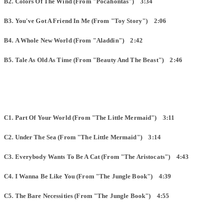
B2. Colors Of The Wind (From "Pocahontas") 3:34
B3. You've Got A Friend In Me (From "Toy Story") 2:06
B4. A Whole New World (From "Aladdin") 2:42
B5. Tale As Old As Time (From "Beauty And The Beast") 2:46
C1. Part Of Your World (From "The Little Mermaid") 3:11
C2. Under The Sea (From "The Little Mermaid") 3:14
C3. Everybody Wants To Be A Cat (From "The Aristocats") 4:43
C4. I Wanna Be Like You (From "The Jungle Book") 4:39
C5. The Bare Necessities (From "The Jungle Book") 4:55