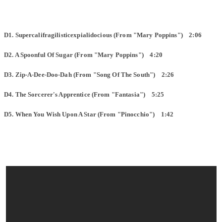
D1. Supercalifragilisticexpialidocious (From "Mary Poppins") 2:06
D2. A Spoonful Of Sugar (From "Mary Poppins") 4:20
D3. Zip-A-Dee-Doo-Dah (From "Song Of The South") 2:26
D4. The Sorcerer's Apprentice (From "Fantasia") 5:25
D5. When You Wish Upon A Star (From "Pinocchio") 1:42