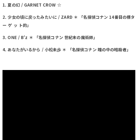
1. 夏の幻 / GARNET CROW ☆
2. 少女の頃に戻ったみたいに / ZARD ＊ 「名探偵コナン 14番目の標タ
ー ゲ ッ ト的」
3. ONE / B'z ＊ 「名探偵コナン 世紀末の魔術師」
4. あなたがいるから / 小松未歩 ＊ 「名探偵コナン 瞳の中の暗殺者」