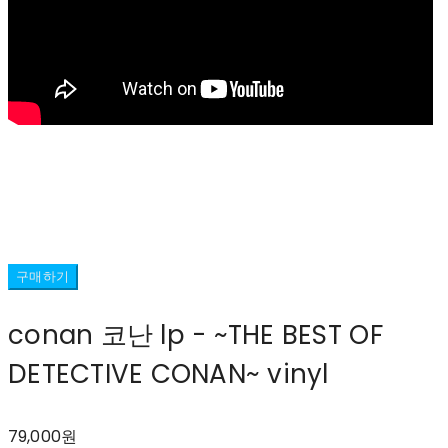
구매하기
conan 코난 lp - ~THE BEST OF
DETECTIVE CONAN~ vinyl
79,000원