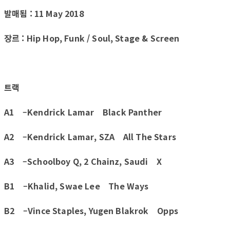
발매됨 : 11 May 2018
장르 : Hip Hop, Funk / Soul, Stage & Screen
트랙
A1 –Kendrick Lamar Black Panther
A2 –Kendrick Lamar, SZA All The Stars
A3 –Schoolboy Q, 2 Chainz, Saudi X
B1 –Khalid, Swae Lee The Ways
B2 –Vince Staples, Yugen Blakrok Opps