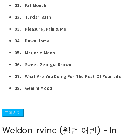
01． Fat Mouth
02． Turkish Bath
03． Pleasure, Pain & Me
04． Down Home
05． Marjorie Moon
06． Sweet Georgia Brown
07． What Are You Doing For The Rest Of Your Life
08． Gemini Mood
구매하기
Weldon Irvine (웰던 어빈) - In