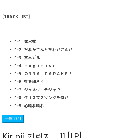
[TRACK LIST]
1-1. 進水式
1-2. だれかさんとだれかさんが
1-3. 雲呑ガル
1-4. ｆｕｇｉｔｉｖｅ
1-5. ＯＮＮＡ ＤＡＲＡＫＥ！
1-6. 虹を創ろう
1-7. ジャメヴ デジャヴ
1-8. クリスマスソングを何か
1-9. 心晴れ晴れ
구매하기
Kirinji 키린지 - 11 [LP]