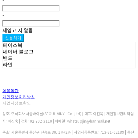
-
재입고 시 알림
신청하기
페이스북
네이버 블로그
밴드
라인
이용약관
개인정보처리방침
사업자정보확인
상호: 주식회사 서울바이닐(SEOUL VINYL Co.,Ltd) | 대표: 이진욱 | 개인정보관리책임
자: 이진욱 | 전화: 02-792-3110 | 이메일: whatsupjin@hanmail.net
주소: 서울특별시 용산구 신흥로 30, 1층/2층 | 사업자등록번호:
713-81-02189
| 통신