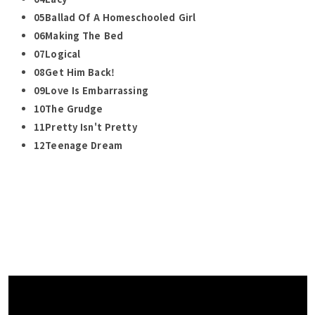
05Ballad Of A Homeschooled Girl
06Making The Bed
07Logical
08Get Him Back!
09Love Is Embarrassing
10The Grudge
11Pretty Isn't Pretty
12Teenage Dream