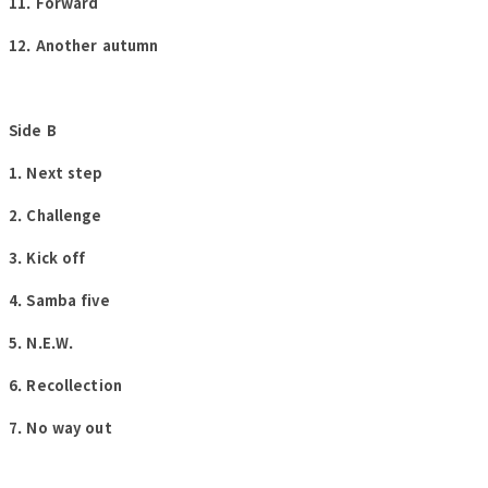
11. Forward
12. Another autumn
Side B
1. Next step
2. Challenge
3. Kick off
4. Samba five
5. N.E.W.
6. Recollection
7. No way out