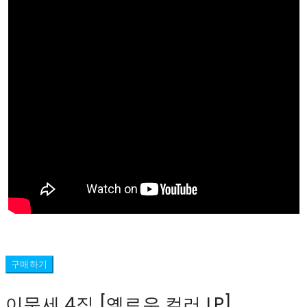
구매하기
이문세 4집 [옐로우 컬러 LP]