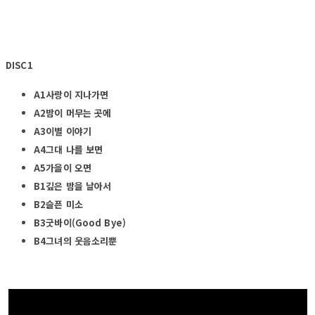
DISC1
A1사랑이 지나가면
A2밤이 머무는 곳에
A3이별 이야기
A4그대 나를 보면
A5가을이 오면
B1깊은 밤을 날아서
B2슬픈 미소
B3굿바이(Good Bye)
B4그녀의 웃음소리뿐