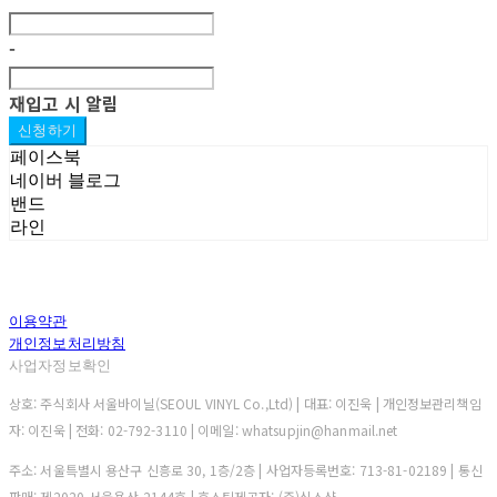
-
재입고 시 알림
신청하기
페이스북
네이버 블로그
밴드
라인
이용약관
개인정보처리방침
사업자정보확인
상호: 주식회사 서울바이닐(SEOUL VINYL Co.,Ltd) | 대표: 이진욱 | 개인정보관리책임
자: 이진욱 | 전화: 02-792-3110 | 이메일: whatsupjin@hanmail.net
주소: 서울특별시 용산구 신흥로 30, 1층/2층 | 사업자등록번호:
713-81-02189
| 통신
판매:
제2020-서울용산-2144호
| 호스팅제공자: (주)식스샵