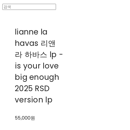
lianne la
havas 리앤
라 하바스 lp -
is your love
big enough
2025 RSD
version lp
55,000원