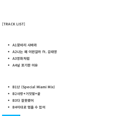
[TRACK LIST]
A1꿍따리 샤바라
A2나는 왜 이런걸까 ft. 김태영
A3영화처럼
A4널 포기한 이유
B1난 (Special Miami Mix)
B2사랑+거짓말+끝
B3다 잘못됐어
B4이대로 멈출 수 없어