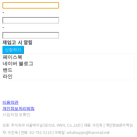
-
-
재입고 시 알림
신청하기
페이스북
네이버 블로그
밴드
라인
이용약관
개인정보처리방침
사업자정보확인
상호: 주식회사 서울바이닐(SEOUL VINYL Co.,Ltd) | 대표: 이진욱 | 개인정보관리책임
자: 이진욱 | 전화: 02-792-3110 | 이메일: whatsupjin@hanmail.net