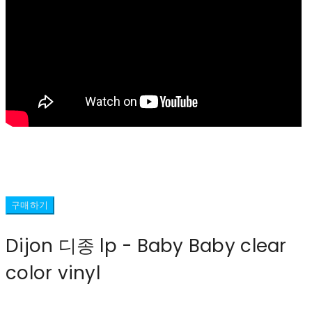
구매하기
Dijon 디종 lp - Baby Baby clear
color vinyl