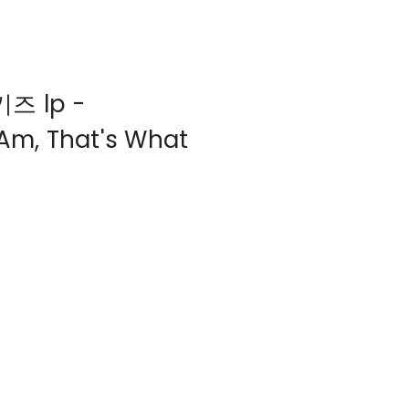
키즈 lp -
Am, That's What