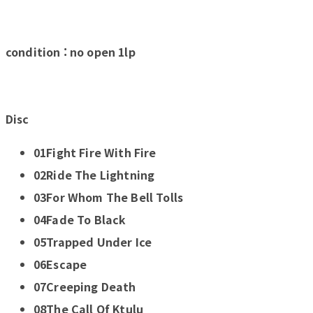
condition : no open 1lp
Disc
01Fight Fire With Fire
02Ride The Lightning
03For Whom The Bell Tolls
04Fade To Black
05Trapped Under Ice
06Escape
07Creeping Death
08The Call Of Ktulu