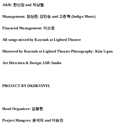
A&R:
한신앙 and 차상협
Management:
장상준, 강민승 and 고준혁 (Indigo Music)
Financial Management:
이소정
All songs mixed by Kaystah at Lighted Theatre
Mastered by Kaystah at Lighted Theatre Photography: Kim S.gon
Art Direction & Design: IAB-Studio
PROJECT BY DKDKVINYL
Head Organizer:
김봉현
Project Mangers:
윤석의 and 이승진