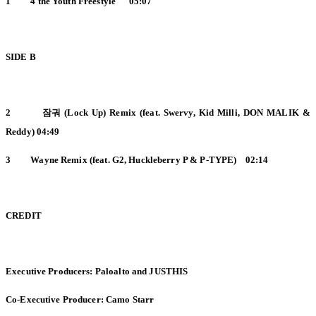
1 4 the Youth Freestyle 05:07
SIDE
B
2
잠궈 (Lock Up) Remix (feat. Swervy, Kid Milli, DON MALIK &
Reddy) 04:49
3 Wayne Remix (feat. G2, Huckleberry P & P-TYPE) 02:14
CREDIT
Executive Producers: Paloalto and JUSTHIS
Co-Executive Producer: Camo Starr