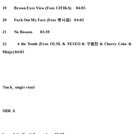
19 Brown Eyes View (Feat. CIFIKA) 04:05
20 Fuck Out My Face (Feat.
뱃사공) 04:02
21 No Reason 03:39
22 4 the Youth (Feat. OLNL & YESEO &
구원찬 & Cherry Coke &
Minje) 04:05
7inch_ single vinyl
SIDE A