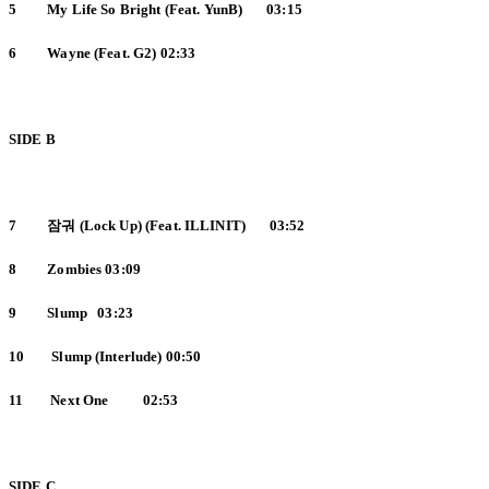
5 My Life So Bright (Feat. YunB) 03:15
6 Wayne (Feat. G2) 02:33
SIDE B
7
잠궈 (Lock Up) (Feat. ILLINIT) 03:52
8 Zombies 03:09
9 Slump 03:23
10 Slump (Interlude) 00:50
11 Next One 02:53
SIDE C