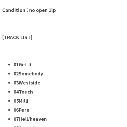
Condition : no open 1lp
[TRACK LIST]
01Get It
02Somebody
03Westside
04Touch
05Milli
06Pere
07Hell/heaven