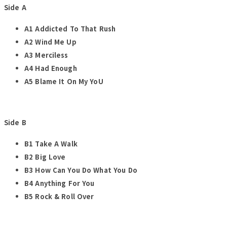
Side A
A1 Addicted To That Rush
A2 Wind Me Up
A3 Merciless
A4 Had Enough
A5 Blame It On My YoU
Side B
B1 Take A Walk
B2 Big Love
B3 How Can You Do What You Do
B4 Anything For You
B5 Rock & Roll Over