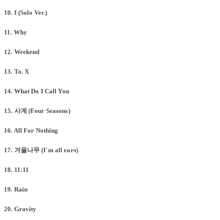
10. I (Solo Ver.)
11. Why
12. Weekend
13. To. X
14. What Do I Call You
15.
사계 (Four Seasons)
16. All For Nothing
17.
겨울나무 (I'm all ears)
18. 11:11
19. Rain
20. Gravity