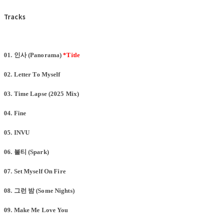
Tracks
01.
인사 (Panorama)
*Title
02. Letter To Myself
03. Time Lapse (2025 Mix)
04. Fine
05. INVU
06.
불티 (Spark)
07. Set Myself On Fire
08.
그런 밤 (Some Nights)
09. Make Me Love You