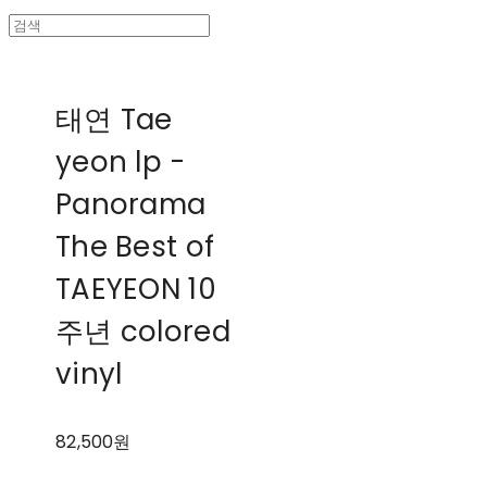
태연 Tae
yeon lp -
Panorama
The Best of
TAEYEON 10
주년 colored
vinyl
82,500원