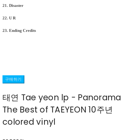
21. Disaster
22. U R
23. Ending Credits
구매하기
태연 Tae yeon lp - Panorama
The Best of TAEYEON 10주년
colored vinyl