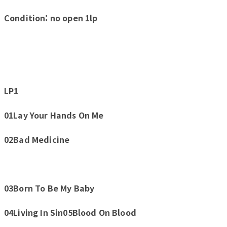
Condition: no open 1lp
LP1
01Lay Your Hands On Me
02Bad Medicine
03Born To Be My Baby
04Living In Sin05Blood On Blood