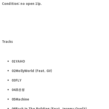
Condition: no open 1lp.
Tracks
01YAHO
02MollyWorld (Feat. GV)
03FLY
04초신성
05Machine
06Back In The Building (Feat. Jeremy Que$t)